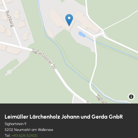
Leimüller Lärchenholz Johann und Gerda GnbR
Sighartstein 9
5202 Neumarkt am Wallersee
Tel.:
+43 6216 52400